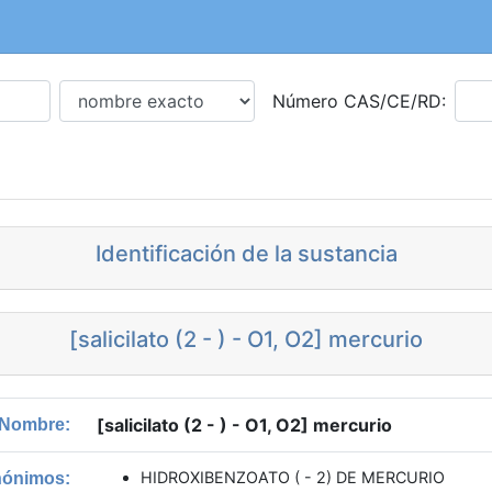
Número CAS/CE/RD:
Identificación de la sustancia
[salicilato (2 - ) - O1, O2] mercurio
[salicilato (2 - ) - O1, O2] mercurio
Nombre:
HIDROXIBENZOATO ( - 2) DE MERCURIO
nónimos: