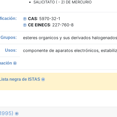
SALICITATO ( - 2) DE MERCURIO
CAS
: 5970-32-1
ficación:
CE EINECS
: 227-760-8
esteres organicos y sus derivados halogenado
Grupos:
componente de aparatos electrónicos, estabili
Usos:
mación
 Lista negra de ISTAS
1995)