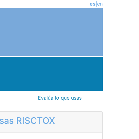
es
|
en
Evalúa lo que usas
rosas RISCTOX