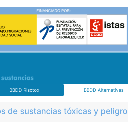
BBDD Risctox
BBDD Alternativas
s de sustancias tóxicas y pelig