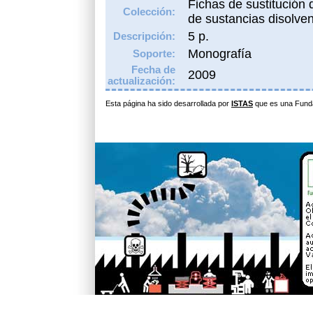
Fichas de sustitución 
Colección:
de sustancias disolve
5 p.
Descripción:
Monografía
Soporte:
Fecha de
2009
actualización:
Esta página ha sido desarrollada por
ISTAS
que es una Fund