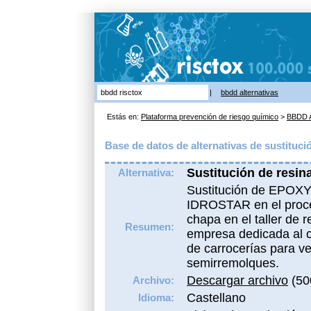
bbdd risctox
|
bbdd alternativas
Estás en:
Plataforma prevención de riesgo químico
>
BBDD A
Base de datos de alternativas de sustituci
Sustitución de resin
Alternativa:
Sustitución de EPO
IDROSTAR en el proces
chapa en el taller de 
Resumen:
empresa dedicada al c
de carrocerías para v
semirremolques.
Descargar archivo
(50
Archivo:
Castellano
Idioma: