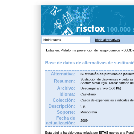
bbdd risctox
|
bbdd alternativas
Estás en:
Plataforma prevención de riesgo químico
>
BBDD A
Base de datos de alternativas de sustituci
Alternativa:
Sustitución de pinturas de poliu
Sustitución de disolventes y pinturas
Resumen:
Sector: Metalurgia. Tarea: pintado de
Archivo:
Descargar archivo
(500 Kb)
Idioma:
Castellano
Colección:
Casos de experiencias sindicales de 
Descripción:
5 p.
Soporte:
Monografía
Fecha de
2009
actualización:
Esta página ha sido desarrollada por
ISTAS
que es una Fund