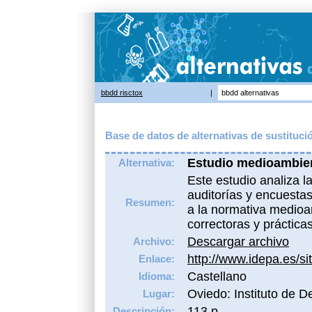
bbdd risctox
|
bbdd alternativas
Base de datos de alternativas de sustituci
Estudio medioambien
Alternativa:
Este estudio analiza l
auditorías y encuestas
Resumen:
a la normativa medioa
correctoras y práctica
Descargar archivo
Archivo:
http://www.idepa.es/si
Enlace:
Castellano
Idioma:
Oviedo: Instituto de D
Lugar:
113 p.
Descripción: