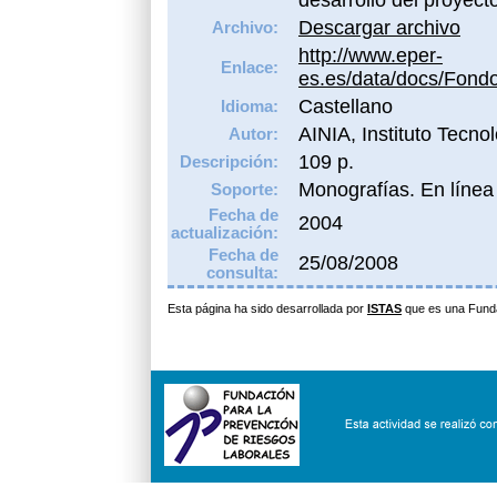
Descargar archivo
Archivo:
http://www.eper-
Enlace:
es.es/data/docs/Fond
Castellano
Idioma:
AINIA, Instituto Tecno
Autor:
109 p.
Descripción:
Monografías. En línea
Soporte:
Fecha de
2004
actualización:
Fecha de
25/08/2008
consulta:
Esta página ha sido desarrollada por
ISTAS
que es una Fund