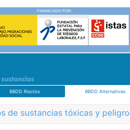
BBDD Risctox
BBDD Alternativas
s de sustancias tóxicas y pelig