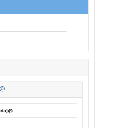
a]@
amida]@