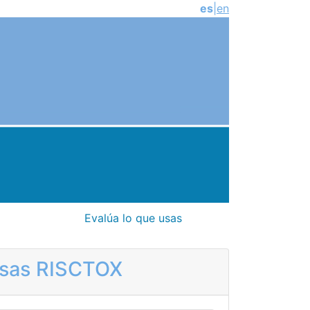
es
|
en
Evalúa lo que usas
rosas RISCTOX