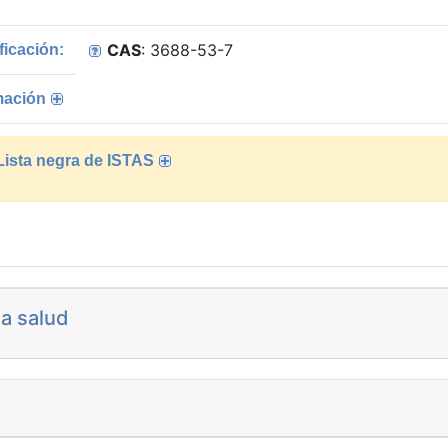
CAS
: 3688-53-7
ficación:
mación
 Lista negra de ISTAS
la salud