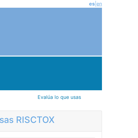
es
|
en
Evalúa lo que usas
rosas RISCTOX