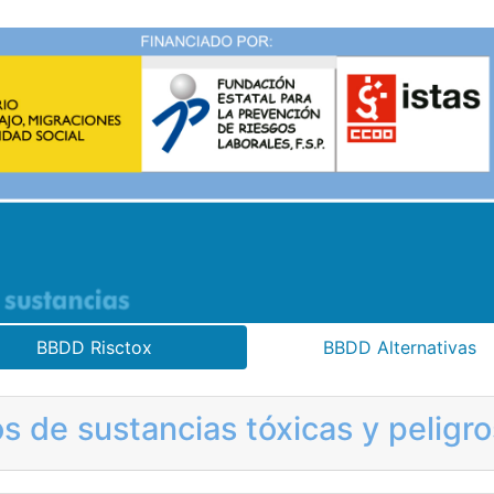
BBDD Risctox
BBDD Alternativas
s de sustancias tóxicas y pelig